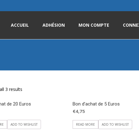
Skip
to
ACCUEIL
ADHÉSION
MON COMPTE
CONNE
content
ll 3 results
hat de 20 Euros
Bon d’achat de 5 Euros
€
4,75
RE
ADD TO WISHLIST
READ MORE
ADD TO WISHLIST