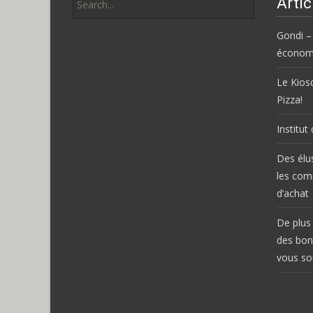
Artic
for:
Gondi –
économi
Le Kiosq
Pizza!
Institut
Des élu
les com
d’achat
De plus 
des bon
vous so