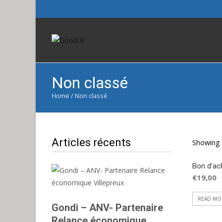
Non classé
Home
/ Non classé
Articles récents
Showing a
Bon d’ac
€
19,00
READ MO
Gondi – ANV- Partenaire
Relance économique