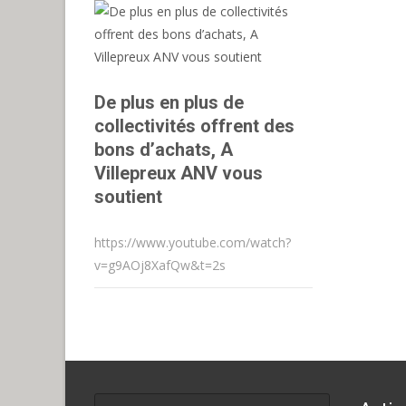
De plus en plus de
collectivités offrent des
bons d’achats, A
Villepreux ANV vous
soutient
https://www.youtube.com/watch?
v=g9AOj8XafQw&t=2s
Search