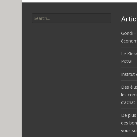
Search
Artic
for:
Gondi –
économi
Le Kiosq
Pizza!
Institut
Des élu
les com
d’achat
De plus 
des bon
vous so