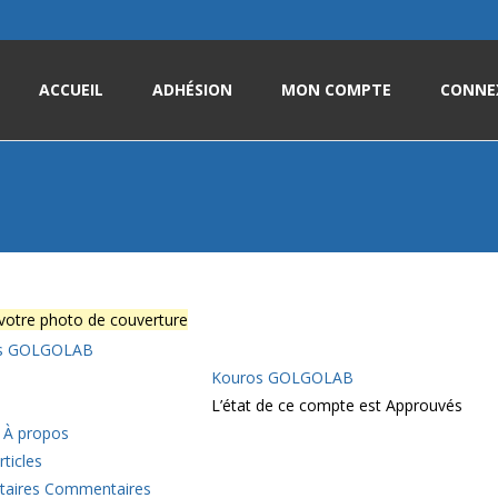
Skip
to
ACCUEIL
ADHÉSION
MON COMPTE
CONNE
content
 votre photo de couverture
Kouros GOLGOLAB
L’état de ce compte est Approuvés
À propos
rticles
aires
Commentaires